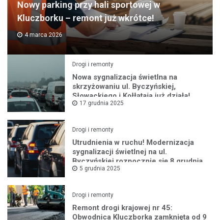
Nowy parking przy hali sportowej w
Kluczborku – remont już wkrótce!
4 marca 2026
Drogi i remonty
Nowa sygnalizacja świetlna na
skrzyżowaniu ul. Byczyńskiej,
Słowackiego i Kołłątaja już działa!
17 grudnia 2025
Drogi i remonty
Utrudnienia w ruchu! Modernizacja
sygnalizacji świetlnej na ul.
Byczyńskiej rozpocznie się 8 grudnia
5 grudnia 2025
Drogi i remonty
Remont drogi krajowej nr 45:
Obwodnica Kluczborka zamknięta od 9