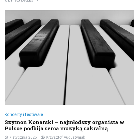
CZYTAJ DALEJ
Koncerty i festiwale
Szymon Konarski – najmłodszy organista w
Polsce podbija serca muzyką sakralną
7 stycznia 2025
Krzysztof Augustyniak