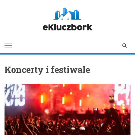
Skip
to
content
ekluczbork.pl
aktualności z
Kluczborka | Kluczbork
online
Koncerty i festiwale