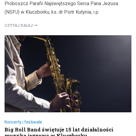
Proboszcz Parafii Najświętszego Serca Pana Jezusa
(NSPJ) w Kluczborku, ks. dr Piotr Kutynia, i p.
CZYTAJ DALEJ
Koncerty i festiwale
Big Roll Band świętuje 15 lat działalności
muzyka jazzową w Kluczborku