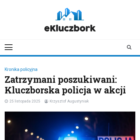
Skip
to
content
ekluczbork.pl
aktualności z
Kluczborka | Kluczbork
online
Kronika policyjna
Zatrzymani poszukiwani:
Kluczborska policja w akcji
25 listopada 2025
Krzysztof Augustyniak