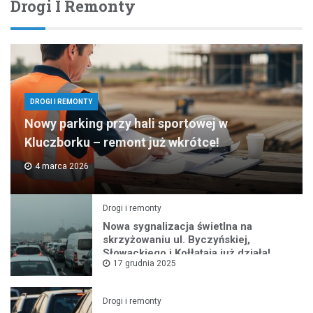
Drogi I Remonty
DROGI I REMONTY
Nowy parking przy hali sportowej w
Kluczborku – remont już wkrótce!
4 marca 2026
Drogi i remonty
Nowa sygnalizacja świetlna na
skrzyżowaniu ul. Byczyńskiej,
Słowackiego i Kołłątaja już działa!
17 grudnia 2025
Drogi i remonty