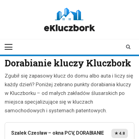
Skip
to
content
ekluczbork.pl
aktualności z
Kluczborka | Kluczbork
online
Dorabianie kluczy Kluczbork
Zgubił się zapasowy klucz do domu albo auta i liczy się
każdy dzień? Poniżej zebrano punkty dorabiania kluczy
w Kluczborku – od małych zakładów ślusarskich po
miejsca specjalizujące się w kluczach
samochodowych i systemach patentowych.
Szalek Czesław – okna PCV, DORABIANIE
★ 4.8