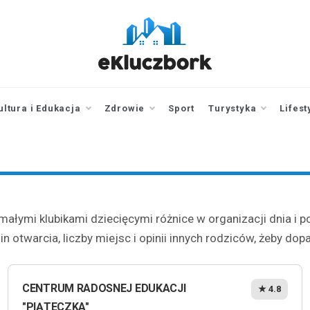
ekluczbork.pl
aktualności z
Kluczborka | Kluczbork
online
ultura i Edukacja
Zdrowie
Sport
Turystyka
Lifest
ałymi klubikami dziecięcymi różnice w organizacji dnia i 
n otwarcia, liczby miejsc i opinii innych rodziców, żeby dop
CENTRUM RADOSNEJ EDUKACJI
★ 4.8
"PIĄTECZKA"