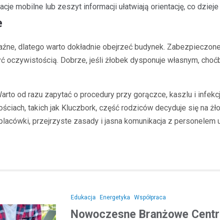
cje mobilne lub zeszyt informacji ułatwiają orientację, co dzieje
e
raźne, dlatego warto dokładnie obejrzeć budynek. Zabezpieczon
być oczywistością. Dobrze, jeśli żłobek dysponuje własnym, ch
rto od razu zapytać o procedury przy gorączce, kaszlu i infek
ściach, takich jak Kluczbork, część rodziców decyduje się na żł
 placówki, przejrzyste zasady i jasna komunikacja z personelem
Edukacja
Energetyka
Współpraca
Nowoczesne Branżowe Centru