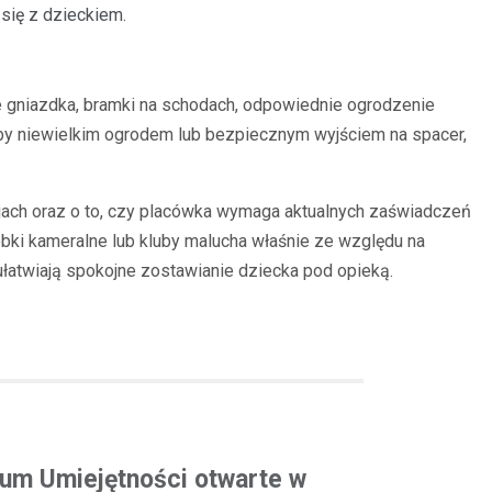
 się z dzieckiem.
e gniazdka, bramki na schodach, odpowiednie ogrodzenie
oćby niewielkim ogrodem lub bezpiecznym wyjściem na spacer,
cjach oraz o to, czy placówka wymaga aktualnych zaświadczeń
obki kameralne lub kluby malucha właśnie ze względu na
 ułatwiają spokojne zostawianie dziecka pod opieką.
m Umiejętności otwarte w