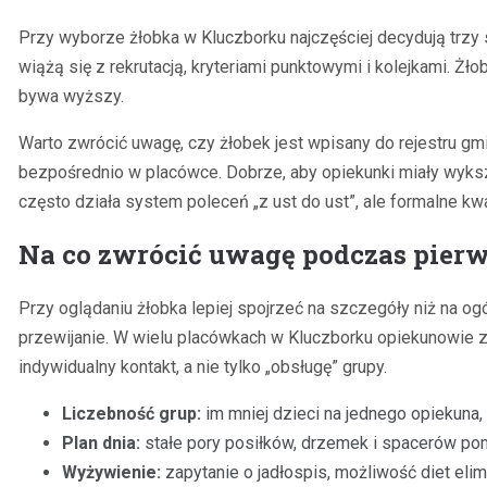
Przy wyborze żłobka w Kluczborku najczęściej decydują trzy s
wiążą się z rekrutacją, kryteriami punktowymi i kolejkami. Ż
bywa wyższy.
Warto zwrócić uwagę, czy żłobek jest wpisany do rejestru gm
bezpośrednio w placówce. Dobrze, aby opiekunki miały wyksz
często działa system poleceń „z ust do ust”, ale formalne kw
Na co zwrócić uwagę podczas pierw
Przy oglądaniu żłobka lepiej spojrzeć na szczegóły niż na ogó
przewijanie. W wielu placówkach w Kluczborku opiekunowie zg
indywidualny kontakt, a nie tylko „obsługę” grupy.
Liczebność grup:
im mniej dzieci na jednego opiekuna,
Plan dnia:
stałe pory posiłków, drzemek i spacerów pom
Wyżywienie:
zapytanie o jadłospis, możliwość diet eli