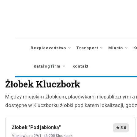
Skip
to
content
Bezpieczeństwo
Transport
Miasto
K
Katalog firm
Kontakt
Żłobek Kluczbork
Między miejskim żłobkiem, placówkami niepublicznymi a m
dostępne w Kluczborku żłobki pod kątem lokalizacji, godzi
Żłobek "Pod jabłonką"
★ 5.0
Mickiewicza 29/1, 46-200 Kluczbork