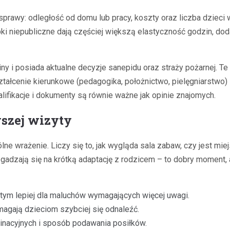
prawy: odległość od domu lub pracy, koszty oraz liczba dzieci w
łobki niepubliczne dają częściej większą elastyczność godzin, do
iny i posiada aktualne decyzje sanepidu oraz straży pożarnej. T
tałcenie kierunkowe (pedagogika, położnictwo, pielęgniarstwo
alifikacje i dokumenty są równie ważne jak opinie znajomych.
szej wizyty
lne wrażenie. Liczy się to, jak wygląda sala zabaw, czy jest mie
adzają się na krótką adaptację z rodzicem – to dobry moment, a
 tym lepiej dla maluchów wymagających więcej uwagi.
agają dzieciom szybciej się odnaleźć.
minacyjnych i sposób podawania posiłków.