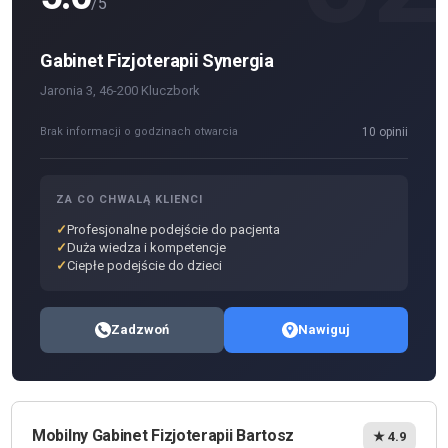
/5
Gabinet Fizjoterapii Synergia
Jaronia 3, 46-200 Kluczbork
Brak informacji o godzinach otwarcia
10 opinii
ZA CO CHWALĄ KLIENCI
Profesjonalne podejście do pacjenta
Duża wiedza i kompetencje
Ciepłe podejście do dzieci
Zadzwoń
Nawiguj
Mobilny Gabinet Fizjoterapii Bartosz
★ 4.9