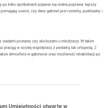
 po kilku spotkaniach pojawia się realna poprawa: lepszy
omagają ocenić, czy dany gabinet jest rzetelny, punktualny i
wląt, wadami postawy czy skoliozami u młodzieży. W takim
z pracują w ścisłej współpracy z pediatrą lub ortopedą. Z
kże atmosfera w gabinecie oraz możliwość rehabilitacji po
m Umiejętności otwarte w