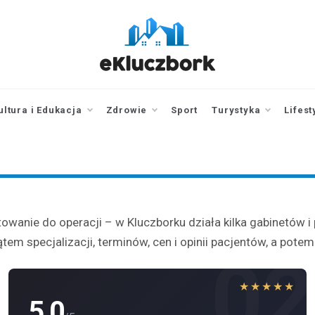
ekluczbork.pl
aktualności z
Kluczborka | Kluczbork
online
ultura i Edukacja
Zdrowie
Sport
Turystyka
Lifest
towanie do operacji – w Kluczborku działa kilka gabinetów i
em specjalizacji, terminów, cen i opinii pacjentów, a pot
1
02
★★★★★
5.0