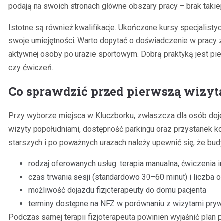
podają na swoich stronach główne obszary pracy – brak takiej
Istotne są również kwalifikacje. Ukończone kursy specjalisty
swoje umiejętności. Warto dopytać o doświadczenie w pracy 
aktywnej osoby po urazie sportowym. Dobrą praktyką jest pie
czy ćwiczeń.
Co sprawdzić przed pierwszą wizyt
Przy wyborze miejsca w Kluczborku, zwłaszcza dla osób doje
wizyty popołudniami, dostępność parkingu oraz przystanek k
starszych i po poważnych urazach należy upewnić się, że bu
rodzaj oferowanych usług: terapia manualna, ćwiczenia in
czas trwania sesji (standardowo 30–60 minut) i liczba 
możliwość dojazdu fizjoterapeuty do domu pacjenta
terminy dostępne na NFZ w porównaniu z wizytami pry
Podczas samej terapii fizjoterapeuta powinien wyjaśnić pla