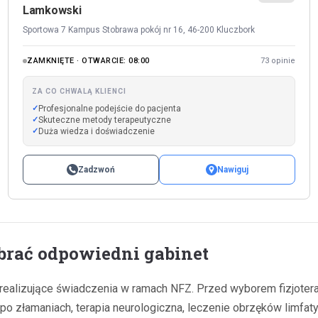
Lamkowski
Sportowa 7 Kampus Stobrawa pokój nr 16, 46-200 Kluczbork
ZAMKNIĘTE · OTWARCIE: 08:00
73 opinie
ZA CO CHWALĄ KLIENCI
Profesjonalne podejście do pacjenta
Skuteczne metody terapeutyczne
Duża wiedza i doświadczenie
Zadzwoń
Nawiguj
ybrać odpowiedni gabinet
i realizujące świadczenia w ramach NFZ. Przed wyborem fizjoter
ja po złamaniach, terapia neurologiczna, leczenie obrzęków limfa