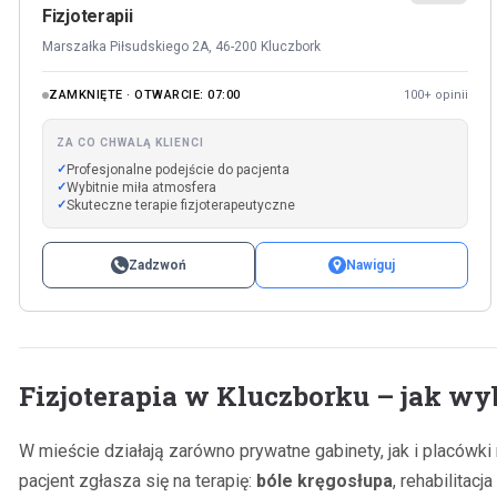
Fizjoterapii
Marszałka Piłsudskiego 2A, 46-200 Kluczbork
ZAMKNIĘTE · OTWARCIE: 07:00
100+ opinii
ZA CO CHWALĄ KLIENCI
Profesjonalne podejście do pacjenta
Wybitnie miła atmosfera
Skuteczne terapie fizjoterapeutyczne
Zadzwoń
Nawiguj
Fizjoterapia w Kluczborku – jak w
W mieście działają zarówno prywatne gabinety, jak i placówk
pacjent zgłasza się na terapię:
bóle kręgosłupa
, rehabilitac