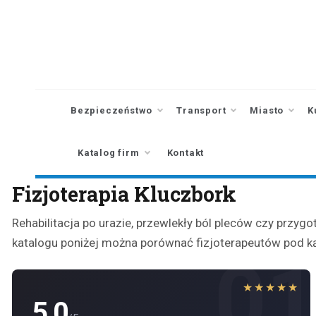
Skip
to
content
Bezpieczeństwo
Transport
Miasto
K
Katalog firm
Kontakt
Fizjoterapia Kluczbork
Rehabilitacja po urazie, przewlekły ból pleców czy przygo
katalogu poniżej można porównać fizjoterapeutów pod kąt
0
★★★★★
5.0