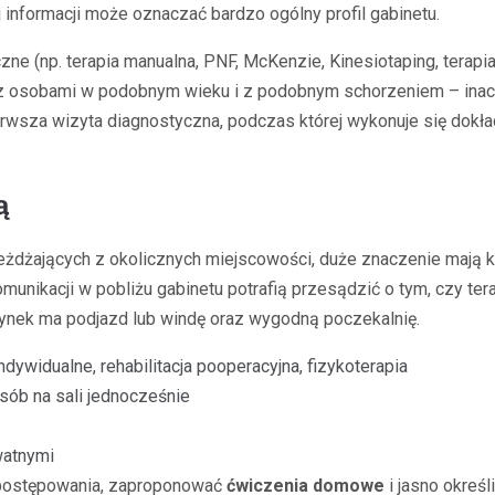
 informacji może oznaczać bardzo ogólny profil gabinetu.
czne (np. terapia manualna, PNF, McKenzie, Kinesiotaping, terapi
z osobami w podobnym wieku i z podobnym schorzeniem – inaczej 
rwsza wizyta diagnostyczna, podczas której wykonuje się dokła
ą
żdżających z okolicznych miejscowości, duże znaczenie mają k
omunikacji w pobliżu gabinetu potrafią przesądzić o tym, czy 
dynek ma podjazd lub windę oraz wygodną poczekalnię.
dywidualne, rehabilitacja pooperacyjna, fizykoterapia
osób na sali jednocześnie
watnymi
n postępowania, zaproponować
ćwiczenia domowe
i jasno określ