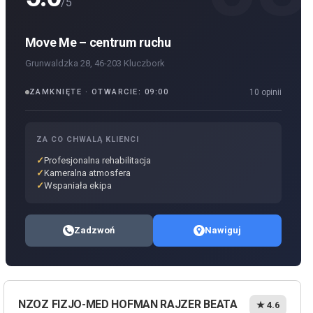
/5
Move Me – centrum ruchu
Grunwaldzka 28, 46-203 Kluczbork
ZAMKNIĘTE · OTWARCIE: 09:00
10 opinii
ZA CO CHWALĄ KLIENCI
Profesjonalna rehabilitacja
Kameralna atmosfera
Wspaniała ekipa
Zadzwoń
Nawiguj
NZOZ FIZJO-MED HOFMAN RAJZER BEATA
★ 4.6