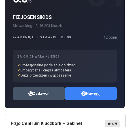
/5
FIZJOSENSIKIDS
Słowackiego 2, 46-203 Kluczbork
ZAMKNIĘTE · OTWARCIE: 09:00
12 opinii
ZA CO CHWALĄ KLIENCI
Profesjonalne podejście do dzieci
Empatyczna i ciepła atmosfera
Duża przestrzeń i wyposażenie
Zadzwoń
Nawiguj
Fizjo Centrum Kluczbork – Gabinet
★ 4.9