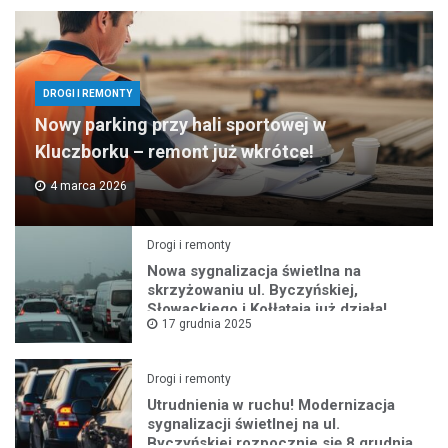
DROGI I REMONTY
Nowy parking przy hali sportowej w
Kluczborku – remont już wkrótce!
4 marca 2026
Drogi i remonty
Nowa sygnalizacja świetlna na
skrzyżowaniu ul. Byczyńskiej,
Słowackiego i Kołłątaja już działa!
17 grudnia 2025
Drogi i remonty
Utrudnienia w ruchu! Modernizacja
sygnalizacji świetlnej na ul.
Byczyńskiej rozpocznie się 8 grudnia