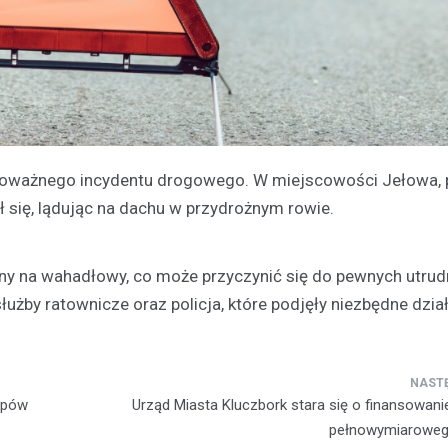
o poważnego incydentu drogowego. W miejscowości Jełowa,
ił się, lądując na dachu w przydrożnym rowie.
ny na wahadłowy, co może przyczynić się do pewnych utrud
łużby ratownicze oraz policja, które podjęły niezbędne dział
tępów
Urząd Miasta Kluczbork stara się o finansowan
pełnowymiaroweg