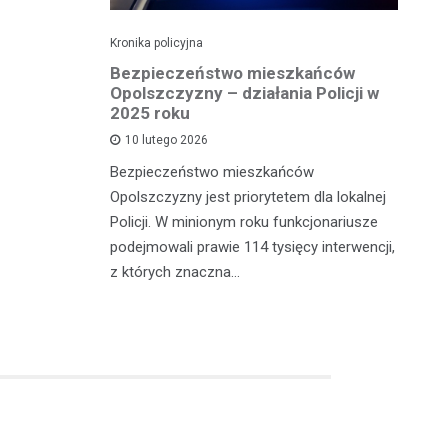
Kronika policyjna
Kro
Bezpieczeństwo mieszkańców
Za
eden z
Opolszczyzny – działania Policji w
b
2025 roku
10 lutego 2026
Po
 powiatu
Bezpieczeństwo mieszkańców
ot
ch sytuacji
Opolszczyzny jest priorytetem dla lokalnej
mi
Policji. W minionym roku funkcjonariusze
sk
rwszy
podejmowali prawie 114 tysięcy interwencji,
z których znaczna…