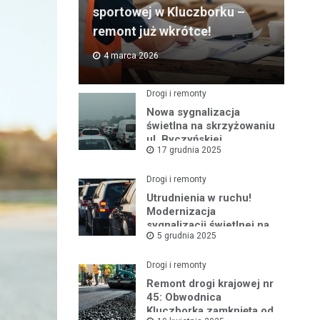
sportowej w Kluczborku –
remont już wkrótce!
4 marca 2026
Drogi i remonty
Nowa sygnalizacja
świetlna na skrzyżowaniu
ul. Byczyńskiej,
17 grudnia 2025
Słowackiego i Kołłątaja
już działa!
Drogi i remonty
Utrudnienia w ruchu!
Modernizacja
sygnalizacji świetlnej na
5 grudnia 2025
ul. Byczyńskiej
rozpocznie się 8 grudnia
Drogi i remonty
Remont drogi krajowej nr
45: Obwodnica
Kluczborka zamknięta od