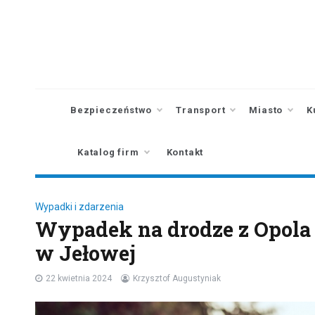
Skip
to
content
Bezpieczeństwo
Transport
Miasto
K
Katalog firm
Kontakt
Wypadki i zdarzenia
Wypadek na drodze z Opola
w Jełowej
22 kwietnia 2024
Krzysztof Augustyniak