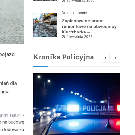
10 kwietnia 2025
9 kwietnia do 25 sierpnia
Drogi i remonty
Zaplanowane prace
remontowe na obwodnicy
Kluczborka –
4 kwietnia 2025
wprowadzenie
ograniczeń w ruchu
drogowym
 pojazd
Kronika Policyjna
nień dla
ania.
ie na budowę
o lodowiska