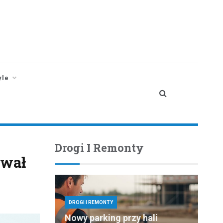
yle
Drogi I Remonty
ował
DROGI I REMONTY
Nowy parking przy hali