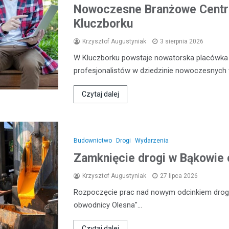
Nowoczesne Branżowe Centru
Kluczborku
Krzysztof Augustyniak
3 sierpnia 2026
W Kluczborku powstaje nowatorska placówka e
profesjonalistów w dziedzinie nowoczesnych 
Czytaj dalej
Budownictwo
Drogi
Wydarzenia
Zamknięcie drogi w Bąkowie 
Krzysztof Augustyniak
27 lipca 2026
Rozpoczęcie prac nad nowym odcinkiem drogi
obwodnicy Olesna"…
Czytaj dalej