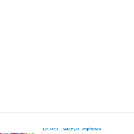
Kronika policyjna
Dwaj nietrzeźwi kierowcy
zatrzymani w weekend – j
zakazem!
24 listopada 2025
W miniony weekend policjanci z
stawali w obliczu niebezpieczny
na drogach, które były wynikiem
lekkomyślności kierowców. Pie
incydent…
Edukacja
Energetyka
Współpraca