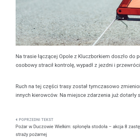
Na trasie łączącej Opole z Kluczborkiem doszło d
osobowy stracił kontrolę, wypadł z jezdni i przewróc
Ruch na tej części trasy został tymczasowo zmienio
innych kierowców. Na miejsce zdarzenia już dotarły s
Nawigacja
Pożar w Duczowie Wielkim: spłonęła stodoła – akcja 8 zas
wpisu
straży pożarnej