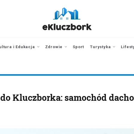
ekluczbork.pl
aktualności z
Kluczborka | Kluczbork
online
ultura i Edukacja
Zdrowie
Sport
Turystyka
Lifest
 do Kluczborka: samochód dach