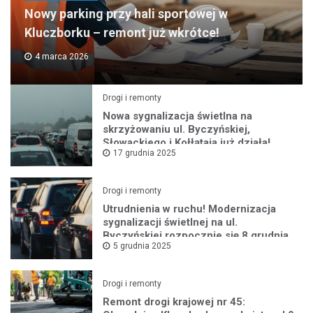
Nowy parking przy hali sportowej w
Kluczborku – remont już wkrótce!
4 marca 2026
Drogi i remonty
Nowa sygnalizacja świetlna na
skrzyżowaniu ul. Byczyńskiej,
Słowackiego i Kołłątaja już działa!
17 grudnia 2025
Drogi i remonty
Utrudnienia w ruchu! Modernizacja
sygnalizacji świetlnej na ul.
Byczyńskiej rozpocznie się 8 grudnia
5 grudnia 2025
Drogi i remonty
Remont drogi krajowej nr 45: