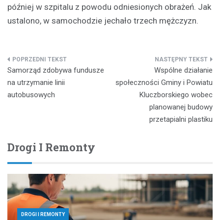
później w szpitalu z powodu odniesionych obrażeń. Jak
ustalono, w samochodzie jechało trzech mężczyzn.
Nawigacja
Samorząd zdobywa fundusze
Wspólne działanie
wpisu
na utrzymanie linii
społeczności Gminy i Powiatu
autobusowych
Kluczborskiego wobec
planowanej budowy
przetapialni plastiku
Drogi I Remonty
DROGI I REMONTY