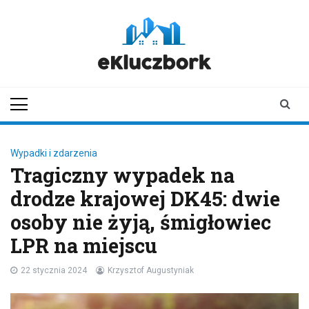
Skip
to
content
ekluczbork.pl
aktualności z
Kluczborka | Kluczbork
online
Wypadki i zdarzenia
Tragiczny wypadek na
drodze krajowej DK45: dwie
osoby nie żyją, śmigłowiec
LPR na miejscu
22 stycznia 2024
Krzysztof Augustyniak