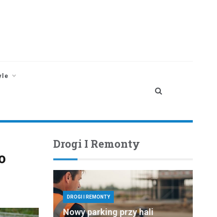
yle
Drogi I Remonty
o
DROGI I REMONTY
Nowy parking przy hali