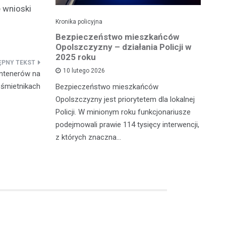
 wnioski
Kronika policyjna
Kro
Bezpieczeństwo mieszkańców
Za
eden z
Opolszczyzny – działania Policji w
b
2025 roku
10 lutego 2026
ontenerów na
Po
 śmietnikach
 powiatu
Bezpieczeństwo mieszkańców
ot
ch sytuacji
Opolszczyzny jest priorytetem dla lokalnej
mi
Policji. W minionym roku funkcjonariusze
sk
rwszy
podejmowali prawie 114 tysięcy interwencji,
z których znaczna…