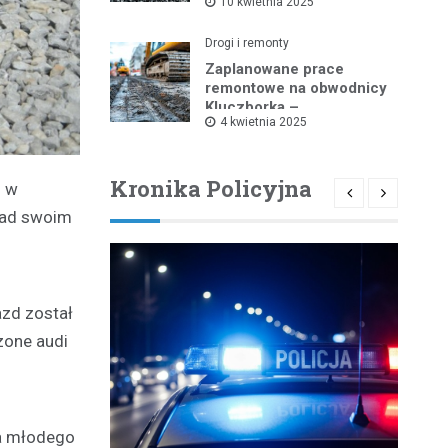
10 kwietnia 2025
9 kwietnia do 25 sierpnia
Drogi i remonty
Zaplanowane prace
remontowe na obwodnicy
Kluczborka –
4 kwietnia 2025
wprowadzenie
ograniczeń w ruchu
drogowym
Kronika Policyjna
j w
 nad swoim
azd został
zone audi
na młodego