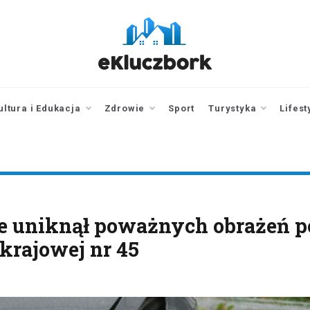
ekluczbork.pl
aktualności z
Kluczborka | Kluczbork
online
ultura i Edukacja
Zdrowie
Sport
Turystyka
Lifest
ie uniknął poważnych obrażeń p
 krajowej nr 45