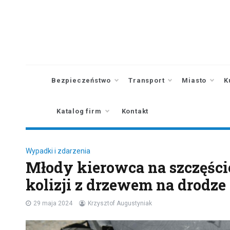
Skip
to
content
Bezpieczeństwo
Transport
Miasto
K
Katalog firm
Kontakt
Wypadki i zdarzenia
Młody kierowca na szczęśc
kolizji z drzewem na drodze
29 maja 2024
Krzysztof Augustyniak