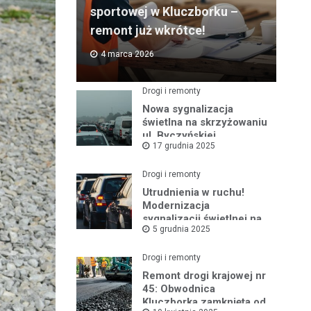
sportowej w Kluczborku –
remont już wkrótce!
4 marca 2026
Drogi i remonty
Nowa sygnalizacja
świetlna na skrzyżowaniu
ul. Byczyńskiej,
17 grudnia 2025
Słowackiego i Kołłątaja
już działa!
Drogi i remonty
Utrudnienia w ruchu!
Modernizacja
sygnalizacji świetlnej na
5 grudnia 2025
ul. Byczyńskiej
rozpocznie się 8 grudnia
Drogi i remonty
Remont drogi krajowej nr
45: Obwodnica
Kluczborka zamknięta od