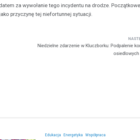
datem za wywołanie tego incydentu na drodze. Początkowe
o przyczynę tej niefortunnej sytuacji.
Kronika policyjna
Dwaj nietrzeźwi kierowcy
zatrzymani w weekend – j
zakazem!
24 listopada 2025
Niedzielne zdarzenie w Kluczborku: Podpalenie k
osiedlowych
W miniony weekend policjanci z
stawali w obliczu niebezpieczny
na drogach, które były wynikiem
lekkomyślności kierowców. Pie
incydent…
Edukacja
Energetyka
Współpraca