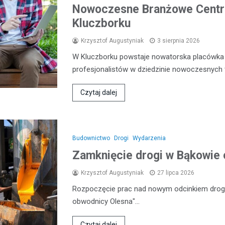
Nowoczesne Branżowe Centru
Kluczborku
Krzysztof Augustyniak
3 sierpnia 2026
W Kluczborku powstaje nowatorska placówka e
profesjonalistów w dziedzinie nowoczesnych 
Czytaj dalej
Budownictwo
Drogi
Wydarzenia
Zamknięcie drogi w Bąkowie 
Krzysztof Augustyniak
27 lipca 2026
Rozpoczęcie prac nad nowym odcinkiem drogi
obwodnicy Olesna"…
Czytaj dalej