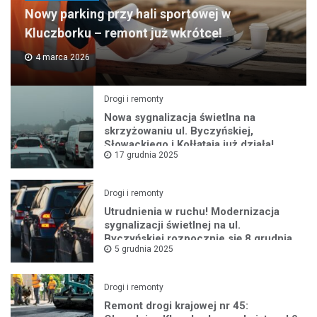
Nowy parking przy hali sportowej w
Kluczborku – remont już wkrótce!
4 marca 2026
Drogi i remonty
Nowa sygnalizacja świetlna na
skrzyżowaniu ul. Byczyńskiej,
Słowackiego i Kołłątaja już działa!
17 grudnia 2025
Drogi i remonty
Utrudnienia w ruchu! Modernizacja
sygnalizacji świetlnej na ul.
Byczyńskiej rozpocznie się 8 grudnia
5 grudnia 2025
Drogi i remonty
Remont drogi krajowej nr 45: