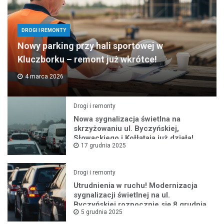
DROGI I REMONTY
Nowy parking przy hali sportowej w
Kluczborku – remont już wkrótce!
4 marca 2026
Drogi i remonty
Nowa sygnalizacja świetlna na
skrzyżowaniu ul. Byczyńskiej,
Słowackiego i Kołłątaja już działa!
17 grudnia 2025
Drogi i remonty
Utrudnienia w ruchu! Modernizacja
sygnalizacji świetlnej na ul.
Byczyńskiej rozpocznie się 8 grudnia
5 grudnia 2025