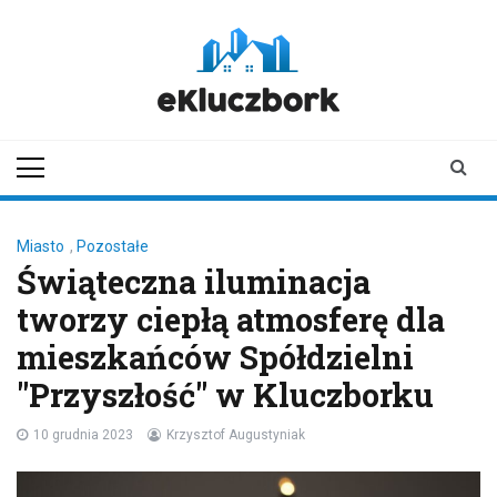
Skip
to
content
ekluczbork.pl
aktualności z
Kluczborka | Kluczbork
online
Miasto
,
Pozostałe
Świąteczna iluminacja
tworzy ciepłą atmosferę dla
mieszkańców Spółdzielni
"Przyszłość" w Kluczborku
10 grudnia 2023
Krzysztof Augustyniak