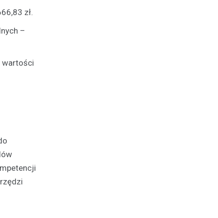
66,83 zł.
lnych –
 wartości
do
rdów
ompetencji
rzędzi