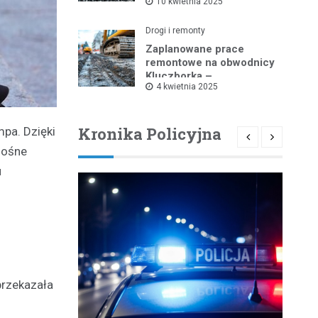
10 kwietnia 2025
9 kwietnia do 25 sierpnia
Drogi i remonty
Zaplanowane prace
remontowe na obwodnicy
Kluczborka –
4 kwietnia 2025
wprowadzenie
ograniczeń w ruchu
drogowym
Kronika Policyjna
pa. Dzięki
nośne
u
przekazała