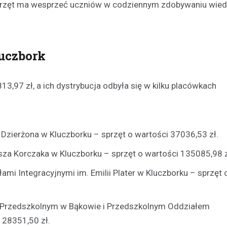
przęt ma wesprzeć uczniów w codziennym zdobywaniu wied
Kronika policyjna
Dwaj nietrzeźwi kierowcy
zatrzymani w weekend – j
luczbork
zakazem!
24 listopada 2025
,97 zł, a ich dystrybucja odbyła się w kilku placówkach
W miniony weekend policjanci z
stawali w obliczu niebezpieczny
na drogach, które były wynikiem
lekkomyślności kierowców. Pie
Dzierżona w Kluczborku – sprzęt o wartości 37036,53 zł.
incydent…
za Korczaka w Kluczborku – sprzęt o wartości 135085,98 z
mi Integracyjnymi im. Emilii Plater w Kluczborku – sprzęt 
 Przedszkolnym w Bąkowie i Przedszkolnym Oddziałem
 28351,50 zł.