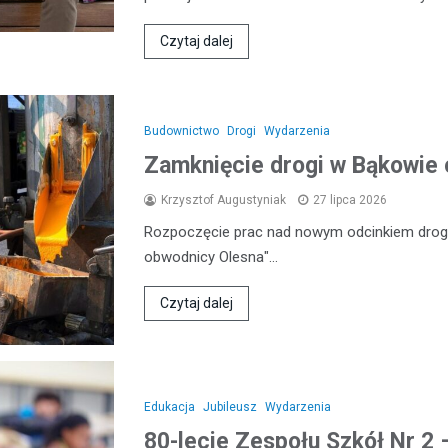
Czytaj dalej
Budownictwo
Drogi
Wydarzenia
Zamknięcie drogi w Bąkowie 
Krzysztof Augustyniak
27 lipca 2026
Rozpoczęcie prac nad nowym odcinkiem drogi
obwodnicy Olesna"…
Czytaj dalej
Edukacja
Jubileusz
Wydarzenia
80-lecie Zespołu Szkół Nr 2