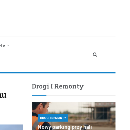
yle
Drogi I Remonty
mu
DROGI I REMONTY
Nowy parking przy hali