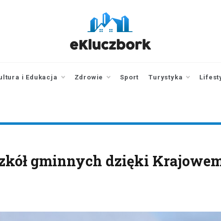
ekluczbork.pl
aktualności z
Kluczborka | Kluczbork
online
ultura i Edukacja
Zdrowie
Sport
Turystyka
Lifest
 szkół gminnych dzięki Krajowe