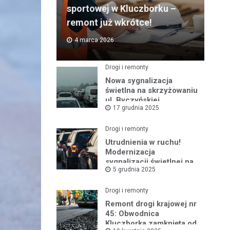
sportowej w Kluczborku –
remont już wkrótce!
4 marca 2026
Drogi i remonty
Nowa sygnalizacja
świetlna na skrzyżowaniu
ul. Byczyńskiej,
17 grudnia 2025
Słowackiego i Kołłątaja
już działa!
Drogi i remonty
Utrudnienia w ruchu!
Modernizacja
sygnalizacji świetlnej na
5 grudnia 2025
ul. Byczyńskiej
rozpocznie się 8 grudnia
Drogi i remonty
Remont drogi krajowej nr
45: Obwodnica
Kluczborka zamknięta od