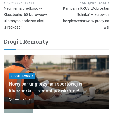
Nawigacja
Nadmierna prędkość w
Kampania KRUS „Dobrostan
wpisu
Kluczborku: 50 kierowców
Rolnika” – zdrowie i
ukaranych podczas akcji
bezpieczeństwo w pracy na
„Prędkość”
wsi
Drogi I Remonty
DROGI I REMONTY
Nowy parking przy hali sportowej w
Kluczborku – remont już wkrótce!
4 marca 2026