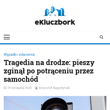
Skip
to
content
ekluczbork.pl
aktualności z
Kluczborka | Kluczbork
online
Wypadki i zdarzenia
Tragedia na drodze: pieszy
zginął po potrąceniu przez
samochód
29 listopada 2025
Krzysztof Augustyniak