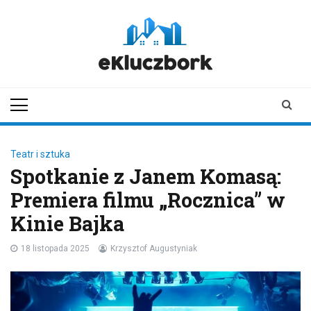
Skip
to
content
ekluczbork.pl
aktualności z
Kluczborka | Kluczbork
online
Teatr i sztuka
Spotkanie z Janem Komasą:
Premiera filmu „Rocznica” w
Kinie Bajka
18 listopada 2025
Krzysztof Augustyniak