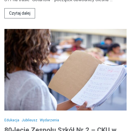
Czytaj dalej
Edukacja
Jubileusz
Wydarzenia
80-lecie Zespołu Szkół Nr 2 – CKU w