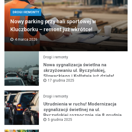
DROGI I REMONTY
Nowy parking przy hali sportowej w
Kluczborku – remont już wkrótce!
4 marca 2026
Drogi i remonty
Nowa sygnalizacja świetlna na
skrzyżowaniu ul. Byczyńskiej,
Słowackiego i Kołłątaja już działa!
17 grudnia 2025
Drogi i remonty
Utrudnienia w ruchu! Modernizacja
sygnalizacji świetlnej na ul.
Byczyńskiej rozpocznie się 8 grudnia
5 grudnia 2025