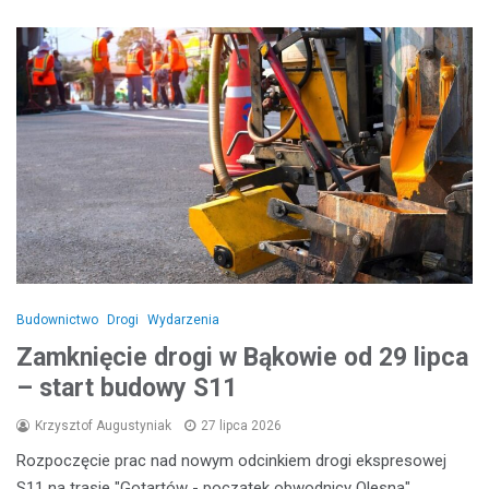
Budownictwo
Drogi
Wydarzenia
Zamknięcie drogi w Bąkowie od 29 lipca
– start budowy S11
Krzysztof Augustyniak
27 lipca 2026
Rozpoczęcie prac nad nowym odcinkiem drogi ekspresowej
S11 na trasie "Gotartów - początek obwodnicy Olesna"…