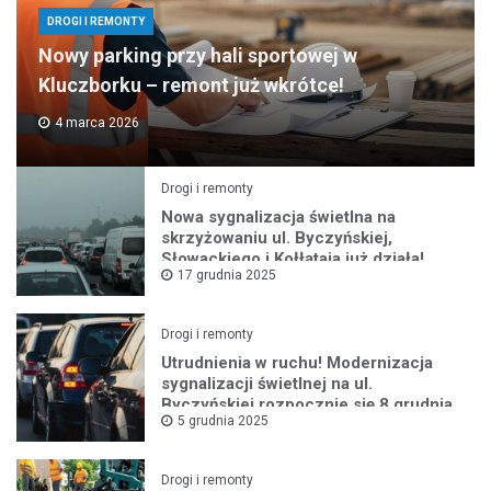
DROGI I REMONTY
Nowy parking przy hali sportowej w
Kluczborku – remont już wkrótce!
4 marca 2026
Drogi i remonty
Nowa sygnalizacja świetlna na
skrzyżowaniu ul. Byczyńskiej,
Słowackiego i Kołłątaja już działa!
17 grudnia 2025
Drogi i remonty
Utrudnienia w ruchu! Modernizacja
sygnalizacji świetlnej na ul.
Byczyńskiej rozpocznie się 8 grudnia
5 grudnia 2025
Drogi i remonty