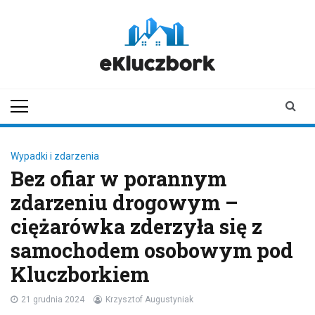
Skip
to
content
ekluczbork.pl
aktualności z
Kluczborka | Kluczbork
online
Wypadki i zdarzenia
Bez ofiar w porannym
zdarzeniu drogowym –
ciężarówka zderzyła się z
samochodem osobowym pod
Kluczborkiem
21 grudnia 2024
Krzysztof Augustyniak