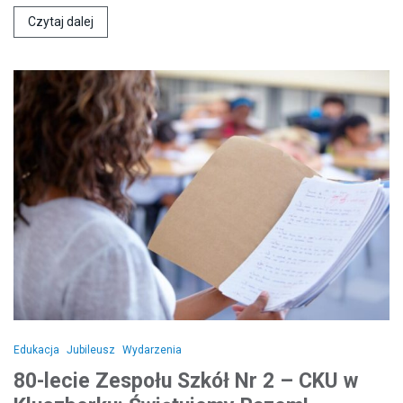
Czytaj dalej
Edukacja
Jubileusz
Wydarzenia
80-lecie Zespołu Szkół Nr 2 – CKU w