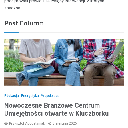
podejmowali prawie 114 tysięcy interwencji, z których
znaczna…
Post Column
Edukacja
Energetyka
Współpraca
Nowoczesne Branżowe Centrum
Umiejętności otwarte w Kluczborku
Krzysztof Augustyniak
3 sierpnia 2026