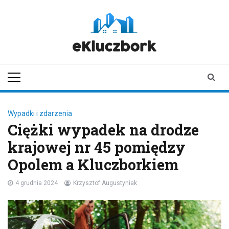
Skip
to
content
ekluczbork.pl
aktualności z
Kluczborka | Kluczbork
online
Wypadki i zdarzenia
Ciężki wypadek na drodze
krajowej nr 45 pomiędzy
Opolem a Kluczborkiem
4 grudnia 2024
Krzysztof Augustyniak