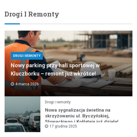
Drogi I Remonty
DROGI I REMONTY
Nowy parking przy hali sportowej w
Kluczborku – remont już wkrótce!
4 marca 2026
Drogi i remonty
Nowa sygnalizacja świetlna na
skrzyżowaniu ul. Byczyńskiej,
Słowackiego i Kołłątaja już działa!
17 grudnia 2025