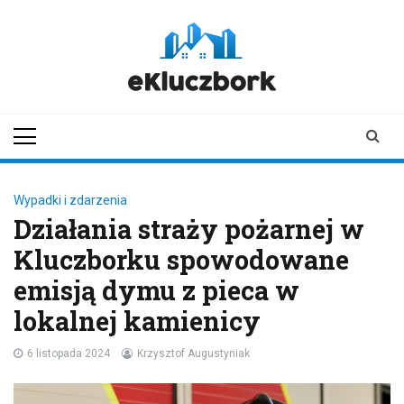
Skip
to
content
ekluczbork.pl
aktualności z
Kluczborka | Kluczbork
online
Wypadki i zdarzenia
Działania straży pożarnej w
Kluczborku spowodowane
emisją dymu z pieca w
lokalnej kamienicy
6 listopada 2024
Krzysztof Augustyniak