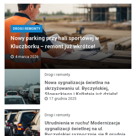
DROGI I REMONTY
Nowy parking przy hali sportowej w
Kluczborku – remont już wkrótce!
4 marca 2026
Drogi i remonty
Nowa sygnalizacja świetlna na
skrzyżowaniu ul. Byczyńskiej,
Słowackiego i Kołłątaja już działa!
17 grudnia 2025
Drogi i remonty
Utrudnienia w ruchu! Modernizacja
sygnalizacji świetlnej na ul.
Byczyńskiej rozpocznie się 8 grudnia