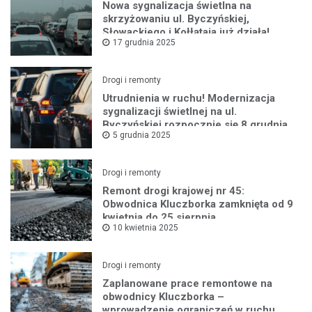
Nowa sygnalizacja świetlna na
skrzyżowaniu ul. Byczyńskiej,
Słowackiego i Kołłątaja już działa!
17 grudnia 2025
Drogi i remonty
Utrudnienia w ruchu! Modernizacja
sygnalizacji świetlnej na ul.
Byczyńskiej rozpocznie się 8 grudnia
5 grudnia 2025
Drogi i remonty
Remont drogi krajowej nr 45:
Obwodnica Kluczborka zamknięta od 9
kwietnia do 25 sierpnia
10 kwietnia 2025
Drogi i remonty
Zaplanowane prace remontowe na
obwodnicy Kluczborka –
wprowadzenie ograniczeń w ruchu