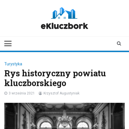
Skip
to
content
ekluczbork.pl
aktualności z
Kluczborka | Kluczbork
online
Turystyka
Rys historyczny powiatu
kluczborskiego
3 września 2021
Krzysztof Augustyniak