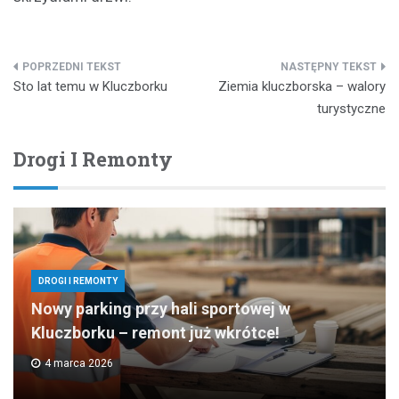
Nawigacja
Sto lat temu w Kluczborku
Ziemia kluczborska – walory
wpisu
turystyczne
Drogi I Remonty
DROGI I REMONTY
Nowy parking przy hali sportowej w
Kluczborku – remont już wkrótce!
4 marca 2026