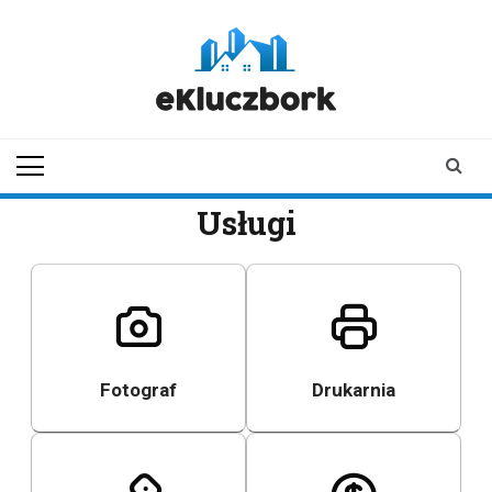
Skip
to
content
ekluczbork.pl
aktualności z
Kluczborka | Kluczbork
online
Usługi
Fotograf
Drukarnia