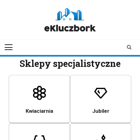
Skip
to
content
ekluczbork.pl
aktualności z
Kluczborka | Kluczbork
online
Sklepy specjalistyczne
Kwiaciarnia
Jubiler