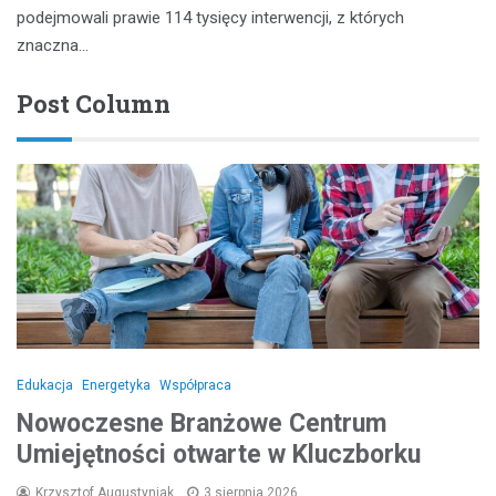
podejmowali prawie 114 tysięcy interwencji, z których
znaczna…
Post Column
Edukacja
Energetyka
Współpraca
Nowoczesne Branżowe Centrum
Umiejętności otwarte w Kluczborku
Krzysztof Augustyniak
3 sierpnia 2026