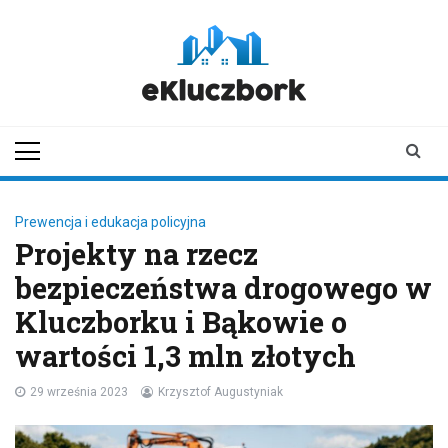
Skip
to
content
ekluczbork.pl
aktualności z
Kluczborka | Kluczbork
online
Prewencja i edukacja policyjna
Projekty na rzecz
bezpieczeństwa drogowego w
Kluczborku i Bąkowie o
wartości 1,3 mln złotych
29 września 2023
Krzysztof Augustyniak