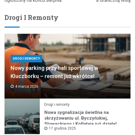
ogłoszony na końcu sierpnia
a Graniczną Wsią
Drogi I Remonty
DROGI I REMONTY
Nowy parking przy hali sportowej w
Kluczborku – remont już wkrótce!
4 marca 2026
Drogi i remonty
Nowa sygnalizacja świetlna na
skrzyżowaniu ul. Byczyńskiej,
Słowackiego i Kołłątaja już działa!
17 grudnia 2025