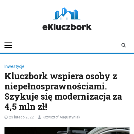
Skip
to
content
ekluczbork.pl
aktualności z
Kluczborka | Kluczbork
online
Inwestycje
Kluczbork wspiera osoby z
niepełnosprawnościami.
Szykuje się modernizacja za
4,5 mln zł!
23 lutego 2022
Krzysztof Augustyniak