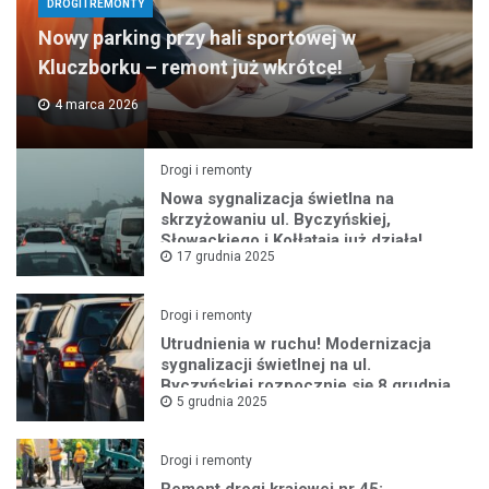
DROGI I REMONTY
Nowy parking przy hali sportowej w
Kluczborku – remont już wkrótce!
4 marca 2026
Drogi i remonty
Nowa sygnalizacja świetlna na
skrzyżowaniu ul. Byczyńskiej,
Słowackiego i Kołłątaja już działa!
17 grudnia 2025
Drogi i remonty
Utrudnienia w ruchu! Modernizacja
sygnalizacji świetlnej na ul.
Byczyńskiej rozpocznie się 8 grudnia
5 grudnia 2025
Drogi i remonty
Remont drogi krajowej nr 45: