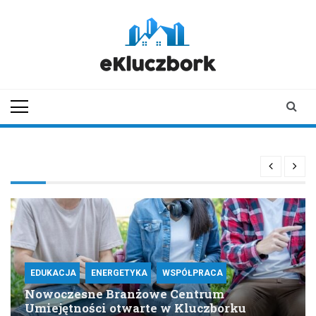
Skip
to
content
ekluczbork.pl
aktualności z
Kluczborka | Kluczbork
online
EDUKACJA
ENERGETYKA
WSPÓŁPRACA
Nowoczesne Branżowe Centrum
Umiejętności otwarte w Kluczborku