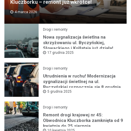
Kluczborku – remont już wkrótce!
4 marca 2026
Drogi i remonty
Nowa sygnalizacja świetlna na
skrzyżowaniu ul. Byczyńskiej,
Słowackiego i Kołłątaja już działa!
17 grudnia 2025
Drogi i remonty
Utrudnienia w ruchu! Modernizacja
sygnalizacji świetlnej na ul.
Byczyńskiej rozpocznie się 8 grudnia
5 grudnia 2025
Drogi i remonty
Remont drogi krajowej nr 45:
Obwodnica Kluczborka zamknięta od 9
kwietnia do 25 sierpnia
10 kwietnia 2025