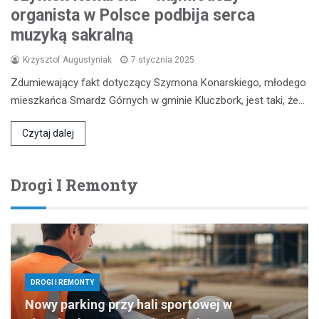
organista w Polsce podbija serca
muzyką sakralną
Krzysztof Augustyniak
7 stycznia 2025
Zdumiewający fakt dotyczący Szymona Konarskiego, młodego
mieszkańca Smardz Górnych w gminie Kluczbork, jest taki, że…
Czytaj dalej
Drogi I Remonty
DROGI I REMONTY
Nowy parking przy hali sportowej w