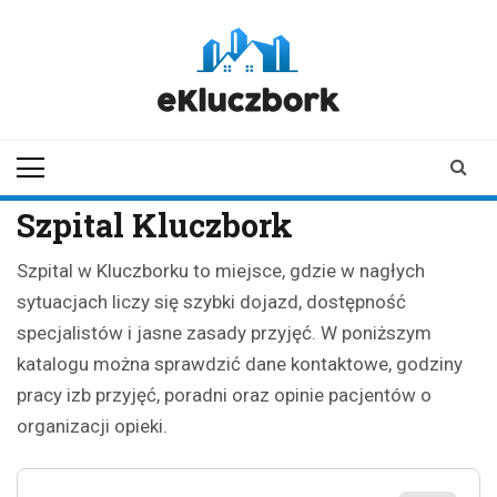
Skip
to
content
ekluczbork.pl
aktualności z
Kluczborka | Kluczbork
online
Szpital Kluczbork
Szpital w Kluczborku to miejsce, gdzie w nagłych
sytuacjach liczy się szybki dojazd, dostępność
specjalistów i jasne zasady przyjęć. W poniższym
katalogu można sprawdzić dane kontaktowe, godziny
pracy izb przyjęć, poradni oraz opinie pacjentów o
organizacji opieki.