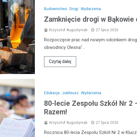
Budownictwo
Drogi
Wydarzenia
Zamknięcie drogi w Bąkowie 
Krzysztof Augustyniak
27 lipca 2026
Rozpoczęcie prac nad nowym odcinkiem drogi
obwodnicy Olesna"…
Czytaj dalej
Edukacja
Jubileusz
Wydarzenia
80-lecie Zespołu Szkół Nr 2
Razem!
Krzysztof Augustyniak
27 lipca 2026
Rocznica 80-lecia Zespołu Szkół Nr 2 w Kluc