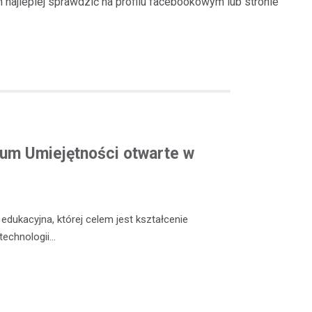
h najlepiej sprawdzić na profilu facebookowym lub stronie
m Umiejętności otwarte w
dukacyjna, której celem jest kształcenie
technologii…