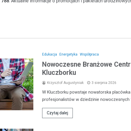
 788
. Aktualne informacje o promocjach i pakietach urodzinowyc
Edukacja
Energetyka
Współpraca
Nowoczesne Branżowe Centru
Kluczborku
Krzysztof Augustyniak
3 sierpnia 2026
W Kluczborku powstaje nowatorska placówka e
profesjonalistów w dziedzinie nowoczesnych 
Czytaj dalej