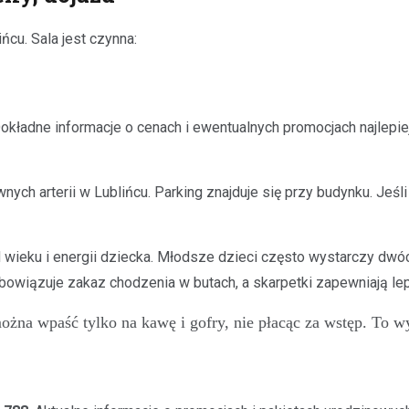
ńcu. Sala jest czynna:
okładne informacje o cenach i ewentualnych promocjach najlepi
nych arterii w Lublińcu. Parking znajduje się przy budynku. Jeś
d wieku i energii dziecka. Młodsze dzieci często wystarczy dwó
obowiązuje zakaz chodzenia w butach, a skarpetki zapewniają le
można wpaść tylko na kawę i gofry, nie płacąc za wstęp. To w