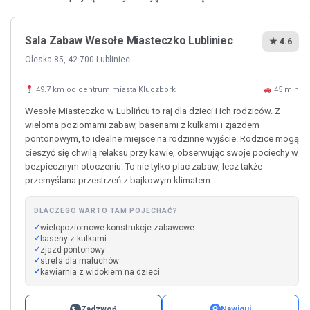
Sala Zabaw Wesołe Miasteczko Lubliniec
★ 4.6
Oleska 85, 42-700 Lubliniec
49.7 km od centrum miasta Kluczbork
45 min
Wesołe Miasteczko w Lublińcu to raj dla dzieci i ich rodziców. Z
wieloma poziomami zabaw, basenami z kulkami i zjazdem
pontonowym, to idealne miejsce na rodzinne wyjście. Rodzice mogą
cieszyć się chwilą relaksu przy kawie, obserwując swoje pociechy w
bezpiecznym otoczeniu. To nie tylko plac zabaw, lecz także
przemyślana przestrzeń z bajkowym klimatem.
DLACZEGO WARTO TAM POJECHAĆ?
wielopoziomowe konstrukcje zabawowe
baseny z kulkami
zjazd pontonowy
strefa dla maluchów
kawiarnia z widokiem na dzieci
Zadzwoń
Nawiguj