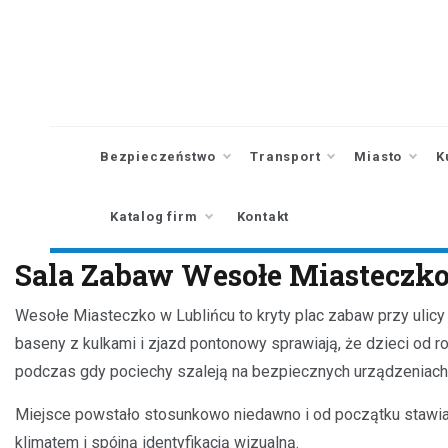
Skip
to
content
Bezpieczeństwo
Transport
Miasto
K
Katalog firm
Kontakt
Sala Zabaw Wesołe Miasteczko
Wesołe Miasteczko w Lublińcu to kryty plac zabaw przy ulicy 
baseny z kulkami i zjazd pontonowy sprawiają, że dzieci od r
podczas gdy pociechy szaleją na bezpiecznych urządzeniach
Miejsce powstało stosunkowo niedawno i od początku stawia
klimatem i spójną identyfikacją wizualną.