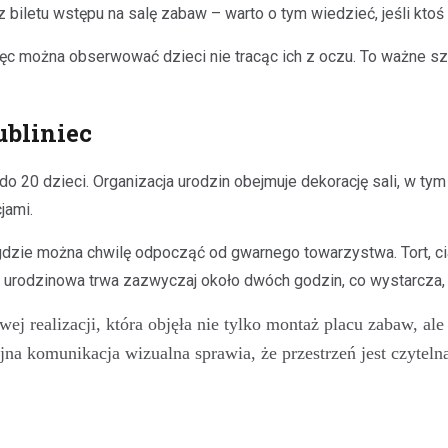
z biletu wstępu na salę zabaw – warto o tym wiedzieć, jeśli ktoś
ięc można obserwować dzieci nie tracąc ich z oczu. To ważne sz
bliniec
 do 20 dzieci. Organizacja urodzin obejmuje dekorację sali, w ty
jami.
gdzie można chwilę odpocząć od gwarnego towarzystwa. Tort, ci
odzinowa trwa zazwyczaj około dwóch godzin, co wystarcza, żeb
realizacji, która objęła nie tylko montaż placu zabaw, ale 
ójna komunikacja wizualna sprawia, że przestrzeń jest czyteln