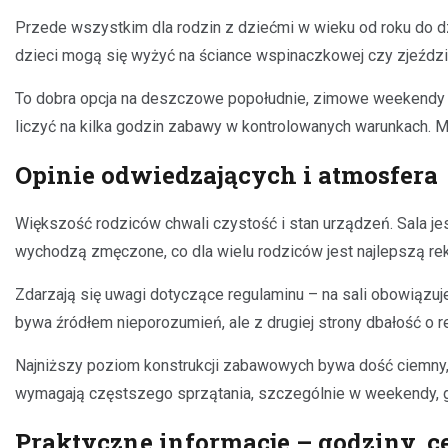
Przede wszystkim dla rodzin z dziećmi w wieku od roku do dzi
dzieci mogą się wyżyć na ściance wspinaczkowej czy zjeźdz
To dobra opcja na deszczowe popołudnie, zimowe weekendy cz
liczyć na kilka godzin zabawy w kontrolowanych warunkach. M
Opinie odwiedzających i atmosfera
Większość rodziców chwali czystość i stan urządzeń. Sala je
wychodzą zmęczone, co dla wielu rodziców jest najlepszą re
Zdarzają się uwagi dotyczące regulaminu – na sali obowiązuj
bywa źródłem nieporozumień, ale z drugiej strony dbałość o r
Najniższy poziom konstrukcji zabawowych bywa dość ciemny, co
wymagają częstszego sprzątania, szczególnie w weekendy, gd
Praktyczne informacje – godziny, c