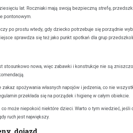
esięciu lat. Roczniaki mają swoją bezpieczną strefę, przedszkol
ie pontonowym.
y po prostu wtedy, gdy dziecko potrzebuje się porządnie wybie
iejsce sprawdza się też jako punkt spotkań dla grup przedszko
st stosunkowo nowa, więc zabawki i konstrukcje nie są zniszczo
komendacją.
e zakaz spożywania własnych napojów i jedzenia, co nie wszyst
egulamin przekłada się na porządek i higienę w całym obiekcie.
 może niepokoić niektóre dzieci. Warto o tym wiedzieć, jeśli d
y ruch jest największy.
eny, dojazd