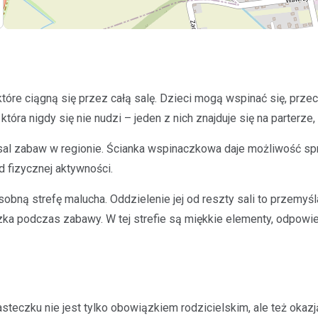
re ciągną się przez całą salę. Dzieci mogą wspinać się, przech
tóra nigdy się nie nudzi – jeden z nich znajduje się na parterz
h sal zabaw w regionie. Ścianka wspinaczkowa daje możliwość sp
d fizycznej aktywności.
obną strefę malucha. Oddzielenie jej od reszty sali to przemyś
ka podczas zabawy. W tej strefie są miękkie elementy, odpowi
steczku nie jest tylko obowiązkiem rodzicielskim, ale też okazj