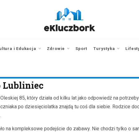
ekluczbork.pl
aktualności z
Kluczborka | Kluczbork
online
ultura i Edukacja
Zdrowie
Sport
Turystyka
Lifest
 Lubliniec
Oleskiej 85, który działa od kilku lat jako odpowiedź na potrze
oczniaka po dziesięciolatka znajdą tu coś dla siebie. Rodzice 
.
ło na kompleksowe podejście do zabawy. Nie chodzi tylko o sa