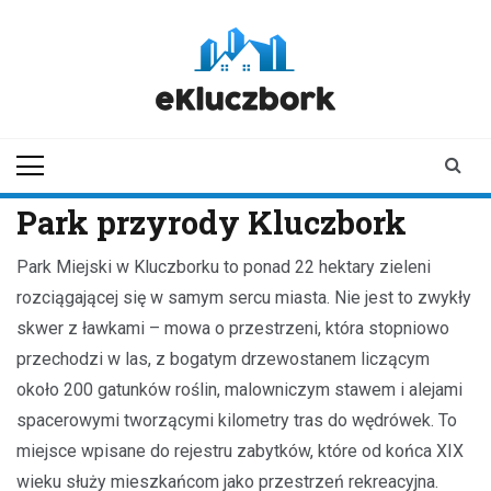
Skip
to
content
ekluczbork.pl
aktualności z
Kluczborka | Kluczbork
online
Park przyrody Kluczbork
Park Miejski w Kluczborku to ponad 22 hektary zieleni
rozciągającej się w samym sercu miasta. Nie jest to zwykły
skwer z ławkami – mowa o przestrzeni, która stopniowo
przechodzi w las, z bogatym drzewostanem liczącym
około 200 gatunków roślin, malowniczym stawem i alejami
spacerowymi tworzącymi kilometry tras do wędrówek. To
miejsce wpisane do rejestru zabytków, które od końca XIX
wieku służy mieszkańcom jako przestrzeń rekreacyjna.