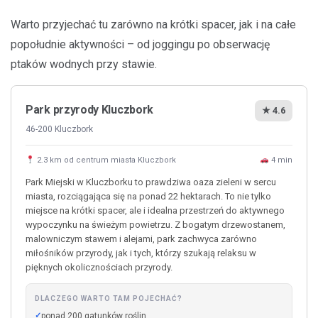
Warto przyjechać tu zarówno na krótki spacer, jak i na całe
popołudnie aktywności – od joggingu po obserwację
ptaków wodnych przy stawie.
Park przyrody Kluczbork
★ 4.6
46-200 Kluczbork
2.3 km od centrum miasta Kluczbork
4 min
Park Miejski w Kluczborku to prawdziwa oaza zieleni w sercu
miasta, rozciągająca się na ponad 22 hektarach. To nie tylko
miejsce na krótki spacer, ale i idealna przestrzeń do aktywnego
wypoczynku na świeżym powietrzu. Z bogatym drzewostanem,
malowniczym stawem i alejami, park zachwyca zarówno
miłośników przyrody, jak i tych, którzy szukają relaksu w
pięknych okolicznościach przyrody.
DLACZEGO WARTO TAM POJECHAĆ?
ponad 200 gatunków roślin