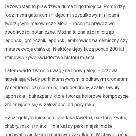
Drzewostan to prawdziwa duma tego miejsca. Pomiędzy
rodzimymi gatunkami – dębami szypułkowymi i lipami
tworzącymi malownicze aleje – rosną tu prawdziwe
osobliwości botaniczne. Można tu znaleźć miłorząb
japoński, grójecznik japoński, ambrowiec balsamiczny czy
metasekwoję chińską. Niektóre dęby liczą ponad 200 lat i
stanowią żywe świadectwo historii miasta.
Latem warto zwrócić uwagę na lipową aleję – drzewa
napełniają wtedy park intensywnym, słodkawym aromatem.
W centralnej części rosną rododendrony, azalie, tawuły
japońskie i bukszpany, które tworzą kolorowe kompozycje
zmieniające się w zależności od pory roku.
Szczególnym miejscem jest łąka kwietna, na której kwitną
chabry, maki i firletki – nie każdy park miejski może
pochwalić się takim naturalnym zakątkiem. W stawie rosną