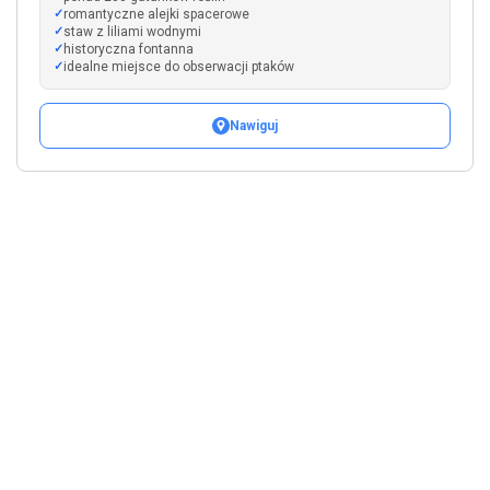
romantyczne alejki spacerowe
staw z liliami wodnymi
historyczna fontanna
idealne miejsce do obserwacji ptaków
Nawiguj
Leaflet
|
©
OpenStreetMap
+
−