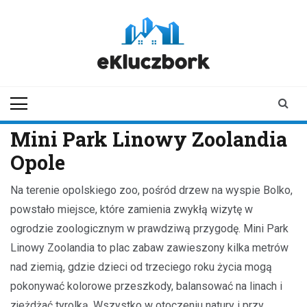
Skip
to
content
ekluczbork.pl
aktualności z
Kluczborka | Kluczbork
online
Mini Park Linowy Zoolandia
Opole
Na terenie opolskiego zoo, pośród drzew na wyspie Bolko,
powstało miejsce, które zamienia zwykłą wizytę w
ogrodzie zoologicznym w prawdziwą przygodę. Mini Park
Linowy Zoolandia to plac zabaw zawieszony kilka metrów
nad ziemią, gdzie dzieci od trzeciego roku życia mogą
pokonywać kolorowe przeszkody, balansować na linach i
zjeżdżać tyrolką. Wszystko w otoczeniu natury i przy