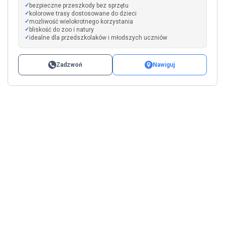
bezpieczne przeszkody bez sprzętu
kolorowe trasy dostosowane do dzieci
możliwość wielokrotnego korzystania
bliskość do zoo i natury
idealne dla przedszkolaków i młodszych uczniów
Zadzwoń
Nawiguj
Leaflet
|
©
OpenStreetMap
+
−