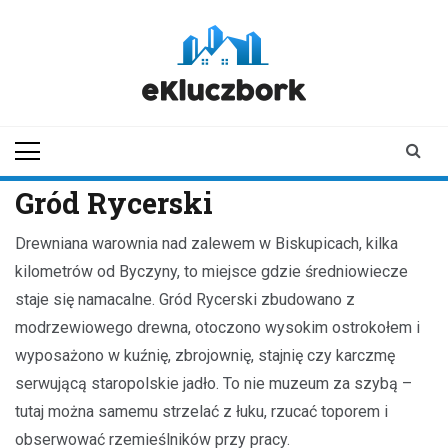
Skip
to
content
ekluczbork.pl
aktualności z
Kluczborka | Kluczbork
online
Gród Rycerski
Drewniana warownia nad zalewem w Biskupicach, kilka
kilometrów od Byczyny, to miejsce gdzie średniowiecze
staje się namacalne. Gród Rycerski zbudowano z
modrzewiowego drewna, otoczono wysokim ostrokołem i
wyposażono w kuźnię, zbrojownię, stajnię czy karczmę
serwującą staropolskie jadło. To nie muzeum za szybą –
tutaj można samemu strzelać z łuku, rzucać toporem i
obserwować rzemieślników przy pracy.