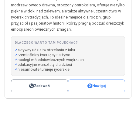
modrzewiowego drewna, otoczony ostrokołem, oferuje nie tylko
piękne widoki nad zalewem, ale także aktywne uczestnictwo w
rycerskich tradycjach. To idealne miejsce dla rodzin, grup
przyjaciół i pasjonatów historii, którzy pragną poczuć dreszczyk
emocji średniowiecznych zmagań.
DLACZEGO WARTO TAM POJECHAĆ?
aktywny udział w strzelaniu z łuku
rzemieślnicy tworzący na żywo
noclegi w średniowiecznych wnętrzach
edukacyjne warsztaty dla dzieci
niesamowite turnieje rycerskie
Zadzwoń
Nawiguj
Leaflet
|
©
OpenStreetMap
+
−