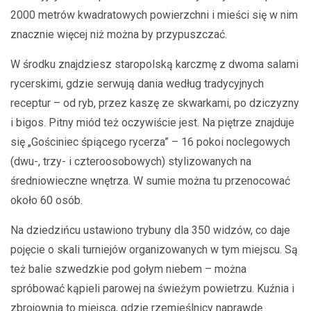
2000 metrów kwadratowych powierzchni i mieści się w nim
znacznie więcej niż można by przypuszczać.
W środku znajdziesz staropolską karczmę z dwoma salami
rycerskimi, gdzie serwują dania według tradycyjnych
receptur – od ryb, przez kaszę ze skwarkami, po dziczyzny
i bigos. Pitny miód też oczywiście jest. Na piętrze znajduje
się „Gościniec śpiącego rycerza” – 16 pokoi noclegowych
(dwu-, trzy- i czteroosobowych) stylizowanych na
średniowieczne wnętrza. W sumie można tu przenocować
około 60 osób.
Na dziedzińcu ustawiono trybuny dla 350 widzów, co daje
pojęcie o skali turniejów organizowanych w tym miejscu. Są
też balie szwedzkie pod gołym niebem – można
spróbować kąpieli parowej na świeżym powietrzu. Kuźnia i
zbrojownia to miejsca, gdzie rzemieślnicy naprawdę