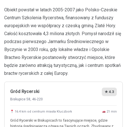
Obiekt powstał w latach 2005-2007 jako Polsko-Czeskie
Centrum Szkolenia Rycerstwa, finansowany z funduszy
europejskich we współpracy z czeską gminą Zlaté Hory.
Całość kosztowała 4,3 miliona złotych. Pomysł narodził się
podczas pierwszego Jarmarku Średniowiecznego w
Byczynie w 2003 roku, gdy lokalne władze i Opolskie
Bractwo Rycerskie postanowiły stworzyć miejsce, które
będzie zarówno atrakcją turystyczną, jak i centrum spotkań
bractw rycerskich z całej Europy.
Gród Rycerski
★ 4.3
Biskupice 58, 46-220
16.4 km od centrum miasta Kluczbork
21 min
Gród Rycerski w Biskupicach to fascynujące miejsce, gdzie
historia średniowiecza ożywa na Twoich oczach. Zbudowany z