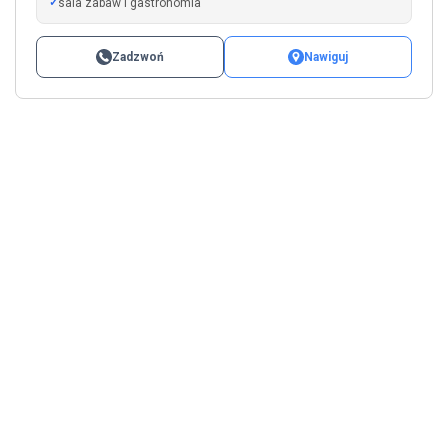
sala zabaw i gastronomia
Zadzwoń
Nawiguj
Leaflet
|
©
OpenStreetMap
+
−