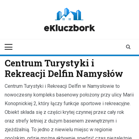
Skip
to
content
ekluczbork.pl
aktualności z
Kluczborka | Kluczbork
online
Centrum Turystyki i
Rekreacji Delfin Namysłów
Centrum Turystyki i Rekreacji Delfin w Namysłowie to
nowoczesny kompleks basenowy położony przy ulicy Marii
Konopnickiej 2, który łączy funkcje sportowe i rekreacyjne.
Obiekt składa się z części krytej czynnej przez cały rok
oraz strefy letniej z dużym basenem zewnętrznym i
zjeżdżalnią. To jedno z niewielu miejsc w regionie
opolskim, gdzie można aktywnie spędzić czas niezależnie